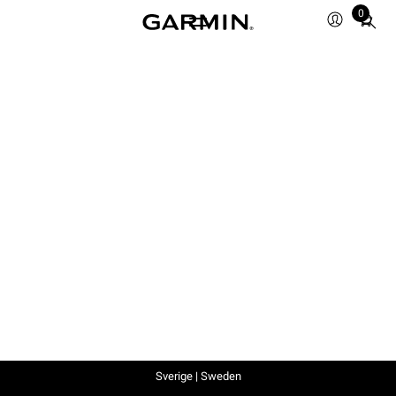
0
Total
items
in
cart:
0
Sverige | Sweden