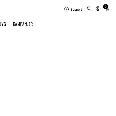
0
Total
Support
items
in
FLYG
KAMPANJER
cart:
0