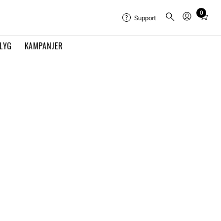
0
Total
Support
items
in
FLYG
KAMPANJER
cart:
0