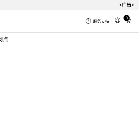
<广告>
0
Total
服务支持
items
in
网点
cart:
0