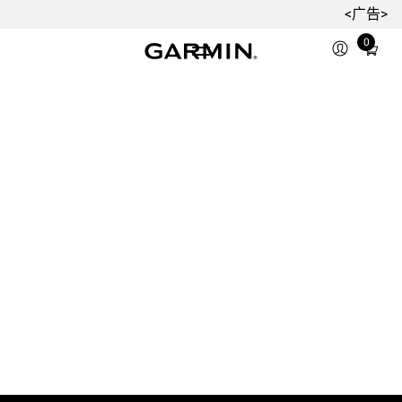
<广告>
0
Total
items
in
cart:
0