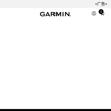
<广告>
0
Total
items
in
cart:
0