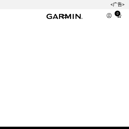
<广告>
0
Total
items
in
cart:
0