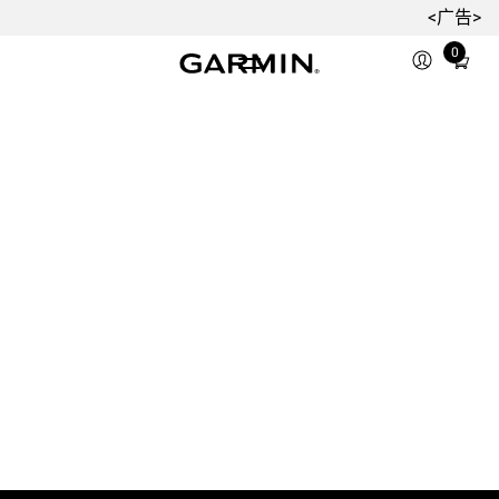
<广告>
0
Total
items
in
cart:
0