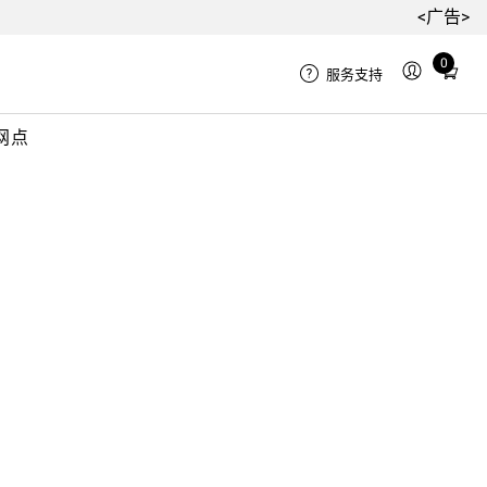
<广告>
0
Total
服务支持
items
in
网点
cart:
0