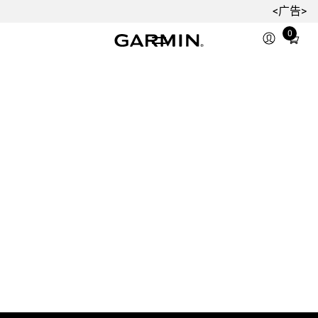
<广告>
0
Total
items
in
cart:
0