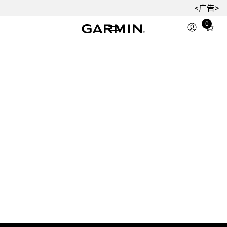
<广告>
0
Total
items
in
cart:
0