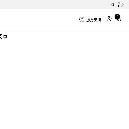
<广告>
0
Total
服务支持
items
in
网点
cart:
0