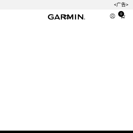
<广告>
0
Total
items
in
cart:
0