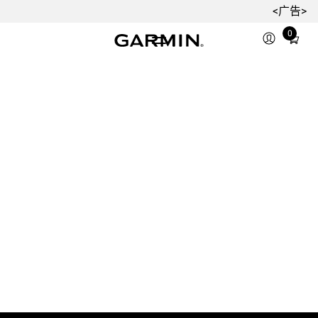
<广告>
0
Total
items
in
cart:
0