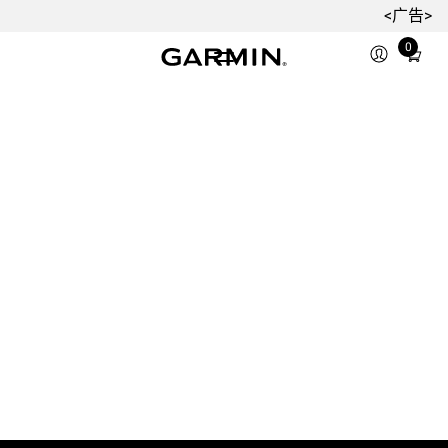
<广告>
0
Total
items
in
cart:
0