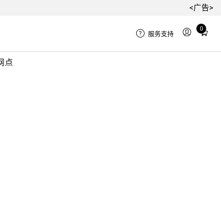
<广告>
0
Total
服务支持
items
in
网点
cart:
0