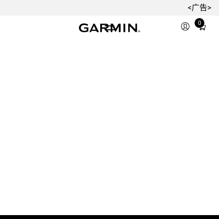
<广告>
0
Total
items
in
cart:
0