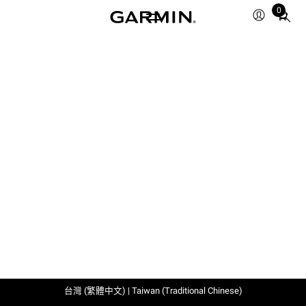
0
Total
items
in
cart:
0
台灣 (繁體中文) | Taiwan (Traditional Chinese)