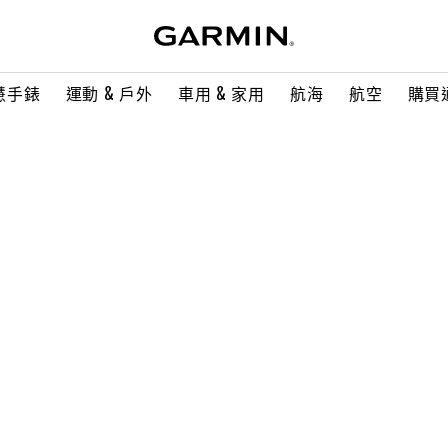
慧手錶
運動 & 戶外
車用 & 家用
航海
航空
購買