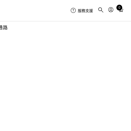
0
Total
服務支援
items
in
通路
cart:
0