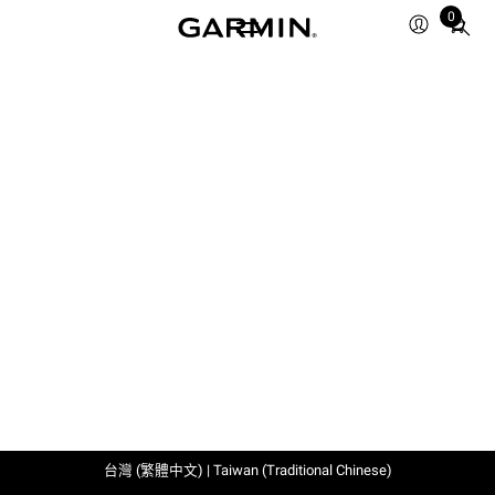
0
Total
items
in
cart:
0
台灣 (繁體中文) | Taiwan (Traditional Chinese)