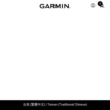
0
Total
items
in
cart:
0
台灣 (繁體中文) | Taiwan (Traditional Chinese)