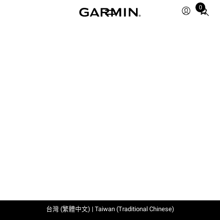
0
Total
items
in
cart:
0
台灣 (繁體中文) | Taiwan (Traditional Chinese)