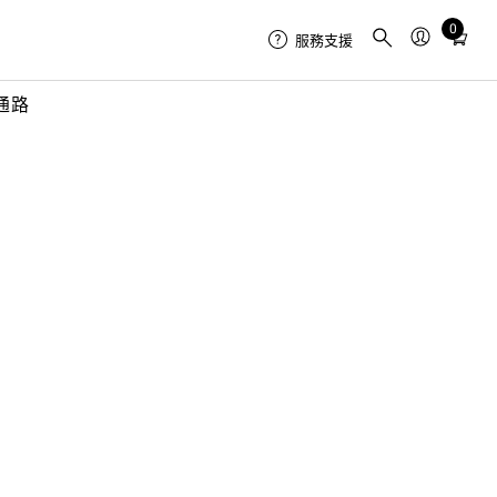
0
Total
服務支援
items
in
通路
cart:
0