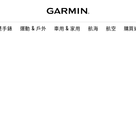
慧手錶
運動 & 戶外
車用 & 家用
航海
航空
購買