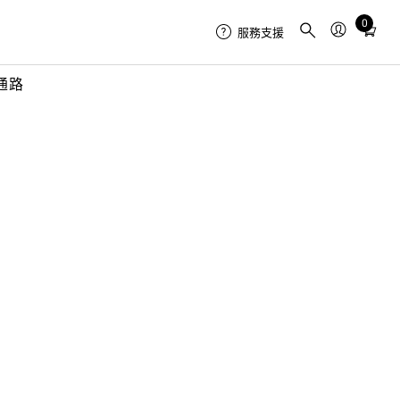
0
Total
服務支援
items
in
通路
cart:
0