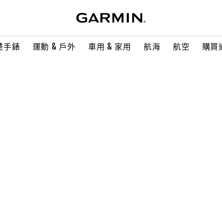
慧手錶
運動 & 戶外
車用 & 家用
航海
航空
購買