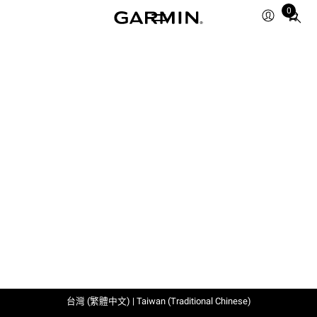
0
Total
items
in
cart:
0
台灣 (繁體中文) | Taiwan (Traditional Chinese)