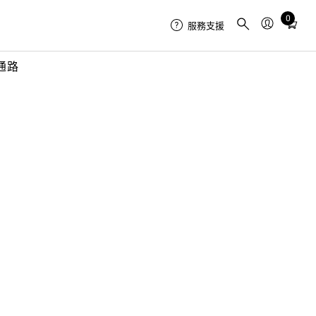
0
Total
服務支援
items
in
通路
cart:
0