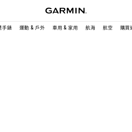
慧手錶
運動 & 戶外
車用 & 家用
航海
航空
購買