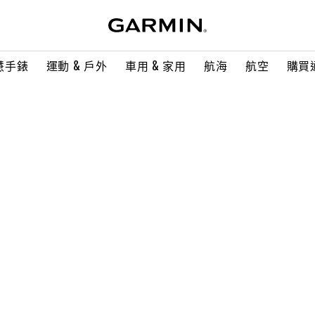
慧手錶
運動 & 戶外
車用 & 家用
航海
航空
購買