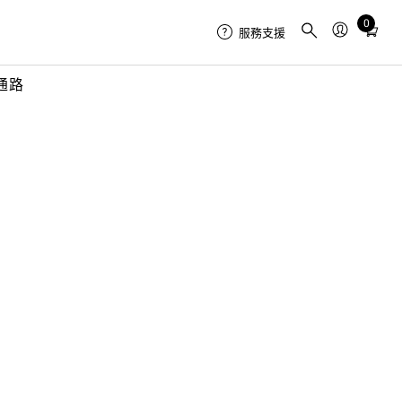
0
Total
服務支援
items
in
通路
cart:
0