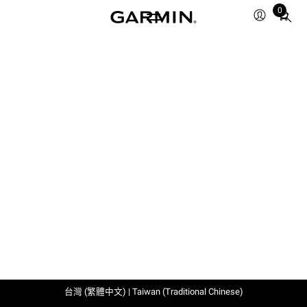
0
Total
items
in
cart:
0
台灣 (繁體中文) | Taiwan (Traditional Chinese)