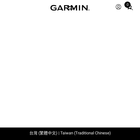
0
Total
items
in
cart:
0
台灣 (繁體中文) | Taiwan (Traditional Chinese)