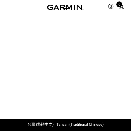
0
Total
items
in
cart:
0
台灣 (繁體中文) | Taiwan (Traditional Chinese)