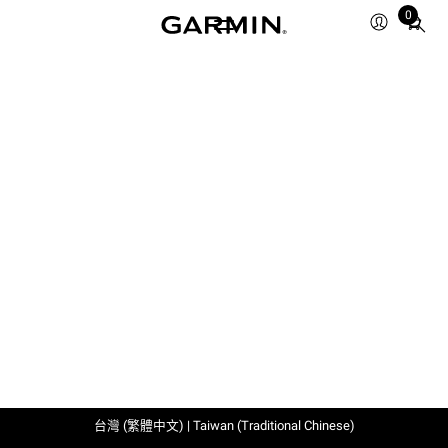
0
Total
items
in
cart:
0
台灣 (繁體中文) | Taiwan (Traditional Chinese)