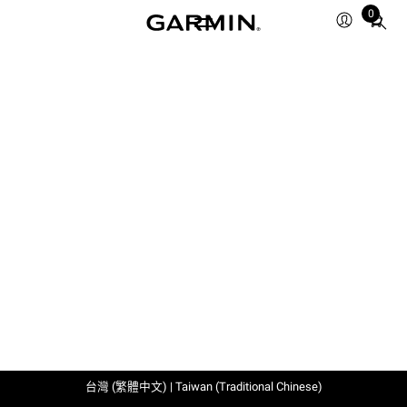
0
Total
items
in
cart:
0
台灣 (繁體中文) | Taiwan (Traditional Chinese)