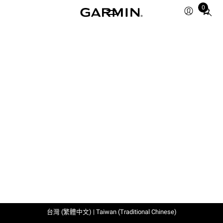
0
Total
items
in
cart:
0
台灣 (繁體中文) | Taiwan (Traditional Chinese)