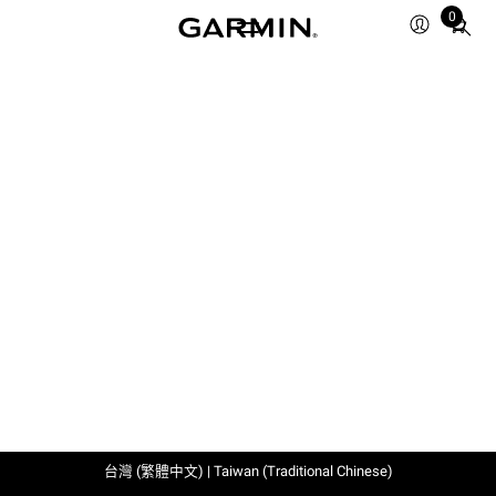
0
Total
items
in
cart:
0
台灣 (繁體中文) | Taiwan (Traditional Chinese)