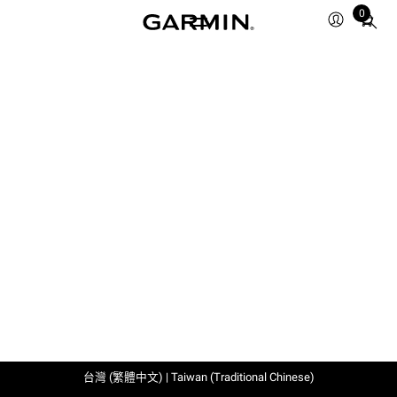
0
Total
items
in
cart:
0
台灣 (繁體中文) | Taiwan (Traditional Chinese)