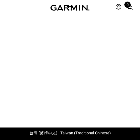
0
Total
items
in
cart:
0
台灣 (繁體中文) | Taiwan (Traditional Chinese)