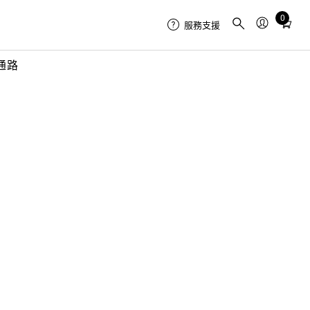
0
Total
服務支援
items
in
通路
cart:
0