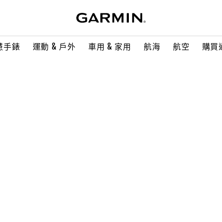
慧手錶
運動 & 戶外
車用 & 家用
航海
航空
購買