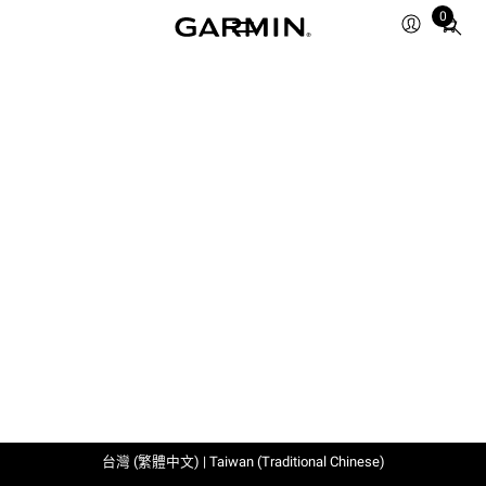
0
Total
items
in
cart:
0
台灣 (繁體中文) | Taiwan (Traditional Chinese)