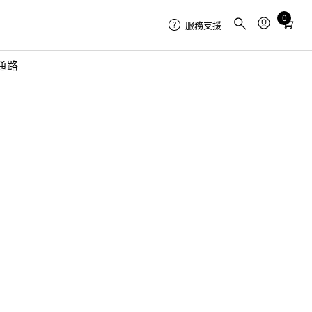
0
Total
服務支援
items
in
通路
cart:
0