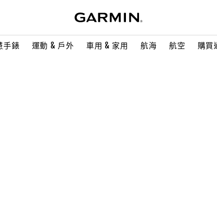
慧手錶
運動 & 戶外
車用 & 家用
航海
航空
購買