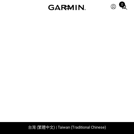
0
Total
items
in
cart:
0
台灣 (繁體中文) | Taiwan (Traditional Chinese)