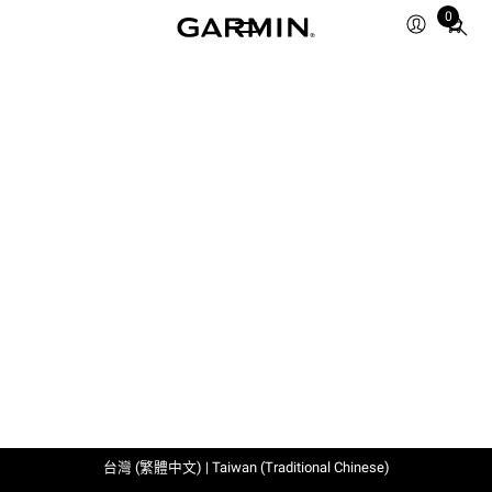
0
Total
items
in
cart:
0
台灣 (繁體中文) | Taiwan (Traditional Chinese)