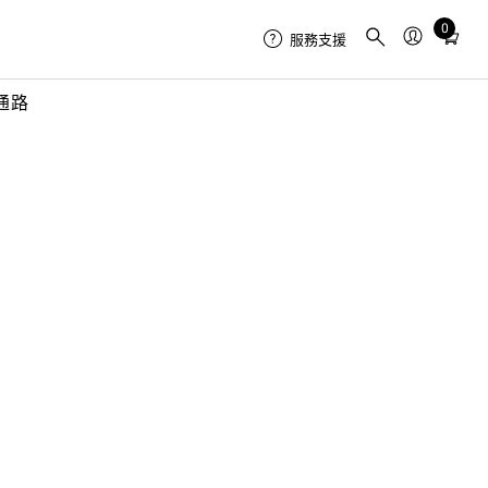
0
Total
服務支援
items
in
通路
cart:
0