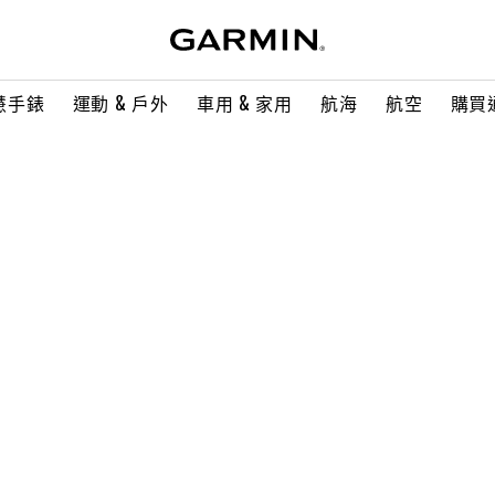
慧手錶
運動 & 戶外
車用 & 家用
航海
航空
購買