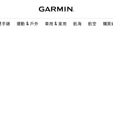
慧手錶
運動 & 戶外
車用 & 家用
航海
航空
購買