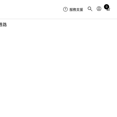
0
Total
服務支援
items
in
通路
cart:
0