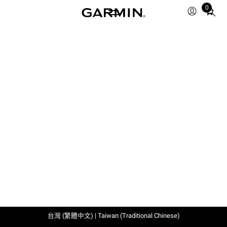
0
Total
items
in
cart:
0
台灣 (繁體中文) | Taiwan (Traditional Chinese)