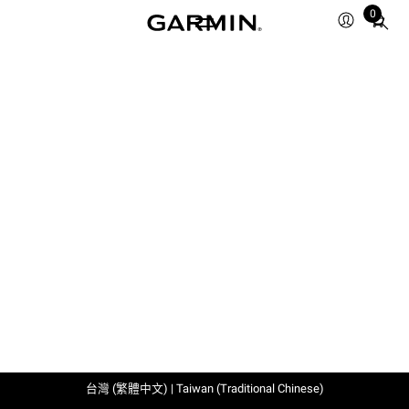
0
Total
items
in
cart:
0
台灣 (繁體中文) | Taiwan (Traditional Chinese)