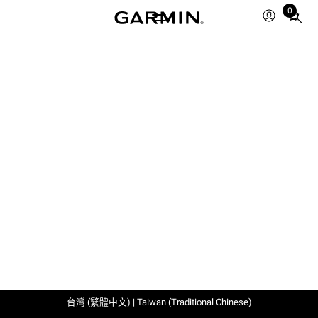
0
Total
items
in
cart:
0
台灣 (繁體中文) | Taiwan (Traditional Chinese)