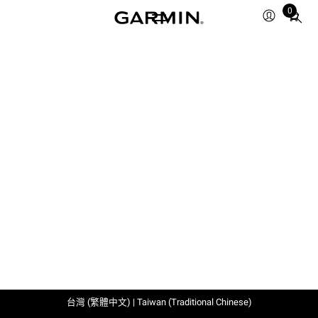
0
Total
items
in
cart:
0
台灣 (繁體中文) | Taiwan (Traditional Chinese)