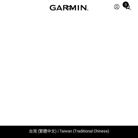
0
Total
items
in
cart:
0
台灣 (繁體中文) | Taiwan (Traditional Chinese)