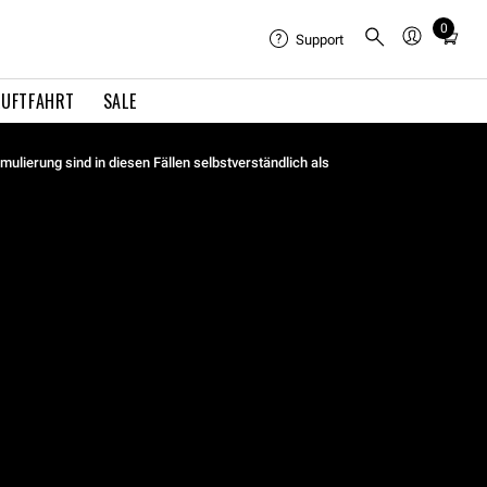
0
Total
Support
items
in
LUFTFAHRT
SALE
cart:
0
ulierung sind in diesen Fällen selbstverständlich als