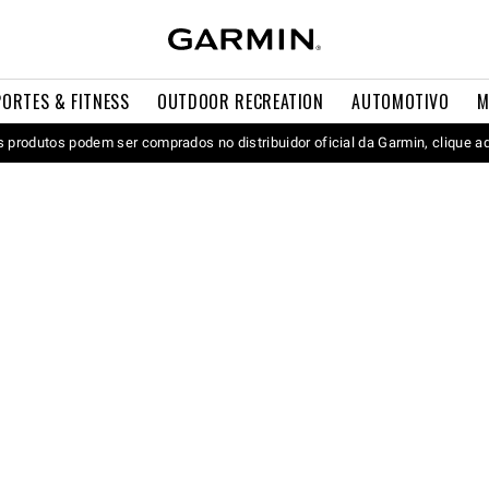
PORTES & FITNESS
OUTDOOR RECREATION
AUTOMOTIVO
M
 produtos podem ser comprados no distribuidor oficial da Garmin, clique a